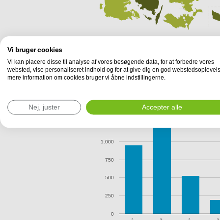
Vi bruger cookies
Vi kan placere disse til analyse af vores besøgende data, for at forbedre vores
websted, vise personaliseret indhold og for at give dig en god webstedsoplevels
mere information om cookies bruger vi åbne indstillingerne.
Efterspørgsel i Danmark
Antal forespørgsler til lokalebasen.dk om p
fordelt på ejendommens samlede etageare
Nej, juster
Accepter alle
1.250
1.000
750
500
250
0