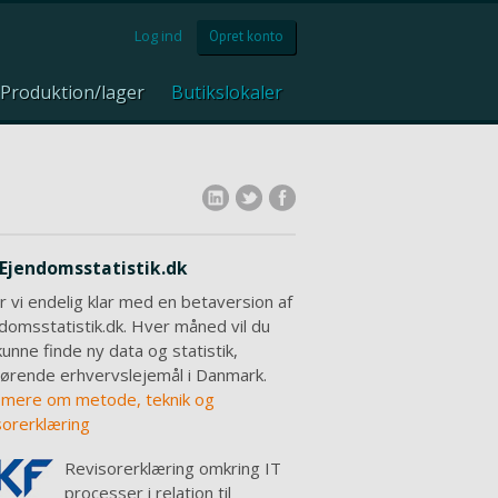
Log ind
Opret konto
Produktion/lager
Butikslokaler
Ejendomsstatistik.dk
r vi endelig klar med en betaversion af
domsstatistik.dk. Hver måned vil du
kunne finde ny data og statistik,
ørende erhvervslejemål i Danmark.
mere om metode, teknik og
sorerklæring
Revisorerklæring omkring IT
processer i relation til