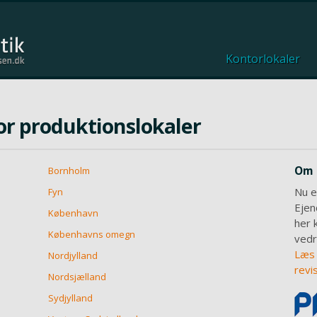
Kontorlokaler
or produktionslokaler
Om 
Bornholm
Nu e
Fyn
Ejen
København
her 
Københavns omegn
vedr
Læs 
Nordjylland
revi
Nordsjælland
Sydjylland