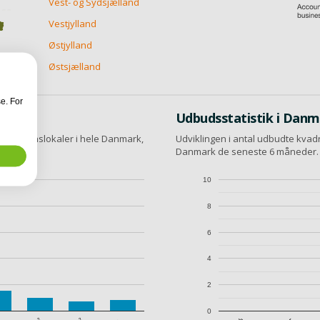
Vest- og Sydsjælland
Vestjylland
Østjylland
Østsjælland
e. For
Udbudsstatistik i Dan
roduktionslokaler i hele Danmark,
Udviklingen i antal udbudte kvadr
al.
Danmark de seneste 6 måneder.
10
8
6
4
2
0