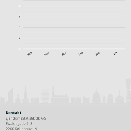
8
6
4
2
0
Apr
Mar
Jul
Feb
Maj
Jun
Kontakt
EjendomsStatistik.dk A/S
Ewaldsgade 7, 3.
2200 København N