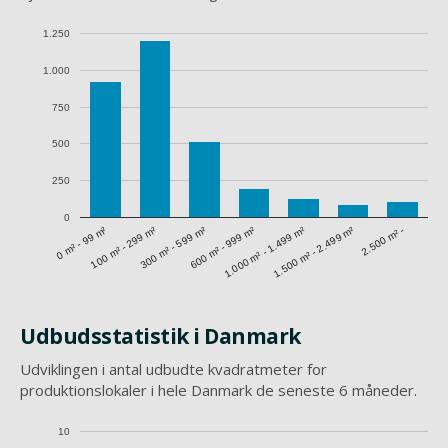
1.250
1.000
750
500
250
0
1.500 m² - 2.499 m²
0 m² - 99 m²
300 m² - 599 m²
1.000 m² - 1.499 m²
100 m² - 299 m²
600 m² - 999 m²
2.500 m² -
Udbudsstatistik i Danmark
Udviklingen i antal udbudte kvadratmeter for
produktionslokaler i hele Danmark de seneste 6 måneder.
10