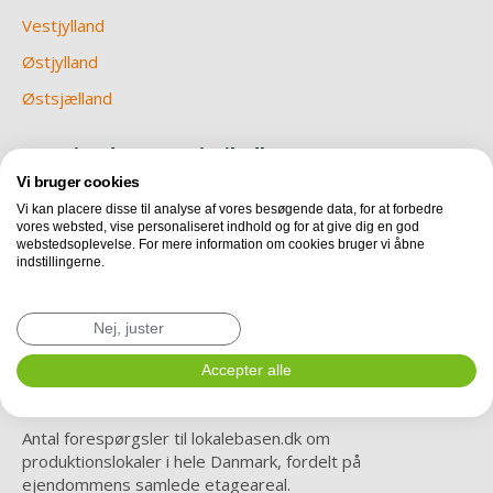
Vestjylland
Østjylland
Østsjælland
Om Ejendomsstatistik.dk
Vi bruger cookies
Nu er vi endelig klar med en betaversion af
Vi kan placere disse til analyse af vores besøgende data, for at forbedre
Ejendomsstatistik.dk. Hver måned vil du her kunne finde ny
vores websted, vise personaliseret indhold og for at give dig en god
data og statistik, vedrørende erhvervslejemål i Danmark.
webstedsoplevelse. For mere information om cookies bruger vi åbne
Læs mere om metode, teknik og revisorerklæring
indstillingerne.
Revisorerklæring omkring IT processer i
Nej, juster
relation til udbudsstatistik.
Accepter alle
Efterspørgsel i Danmark
Antal forespørgsler til lokalebasen.dk om
produktionslokaler i hele Danmark, fordelt på
ejendommens samlede etageareal.