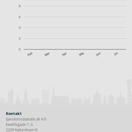
8
6
4
2
0
Apr
Mar
Jul
Feb
Maj
Jun
Kontakt
EjendomsStatistik.dk A/S
Ewaldsgade 7, 3.
2200 København N