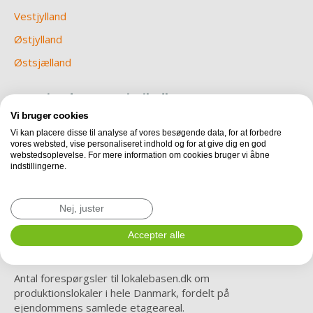
Vestjylland
Østjylland
Østsjælland
Om Ejendomsstatistik.dk
Vi bruger cookies
Nu er vi endelig klar med en betaversion af
Vi kan placere disse til analyse af vores besøgende data, for at forbedre
Ejendomsstatistik.dk. Hver måned vil du her kunne finde ny
vores websted, vise personaliseret indhold og for at give dig en god
data og statistik, vedrørende erhvervslejemål i Danmark.
webstedsoplevelse. For mere information om cookies bruger vi åbne
Læs mere om metode, teknik og revisorerklæring
indstillingerne.
Revisorerklæring omkring IT processer i
Nej, juster
relation til udbudsstatistik.
Accepter alle
Efterspørgsel i Danmark
Antal forespørgsler til lokalebasen.dk om
produktionslokaler i hele Danmark, fordelt på
ejendommens samlede etageareal.