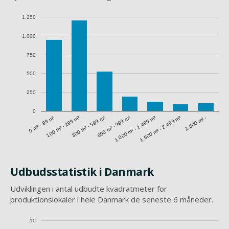
1.250
1.000
750
500
250
0
1.500 m² - 2.499 m²
0 m² - 99 m²
300 m² - 599 m²
1.000 m² - 1.499 m²
100 m² - 299 m²
600 m² - 999 m²
2.500 m² -
Udbudsstatistik i Danmark
Udviklingen i antal udbudte kvadratmeter for
produktionslokaler i hele Danmark de seneste 6 måneder.
10