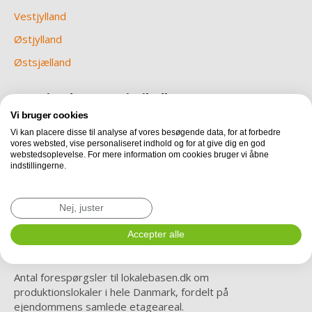
Vestjylland
Østjylland
Østsjælland
Om Ejendomsstatistik.dk
Vi bruger cookies
Nu er vi endelig klar med en betaversion af
Vi kan placere disse til analyse af vores besøgende data, for at forbedre
Ejendomsstatistik.dk. Hver måned vil du her kunne finde ny
vores websted, vise personaliseret indhold og for at give dig en god
data og statistik, vedrørende erhvervslejemål i Danmark.
webstedsoplevelse. For mere information om cookies bruger vi åbne
Læs mere om metode, teknik og revisorerklæring
indstillingerne.
Revisorerklæring omkring IT processer i
Nej, juster
relation til udbudsstatistik.
Accepter alle
Efterspørgsel i Danmark
Antal forespørgsler til lokalebasen.dk om
produktionslokaler i hele Danmark, fordelt på
ejendommens samlede etageareal.