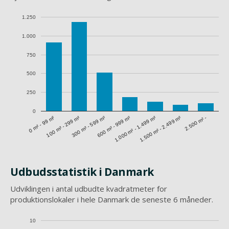
1.250
1.000
750
500
250
0
1.500 m² - 2.499 m²
0 m² - 99 m²
300 m² - 599 m²
1.000 m² - 1.499 m²
100 m² - 299 m²
600 m² - 999 m²
2.500 m² -
Udbudsstatistik i Danmark
Udviklingen i antal udbudte kvadratmeter for
produktionslokaler i hele Danmark de seneste 6 måneder.
10