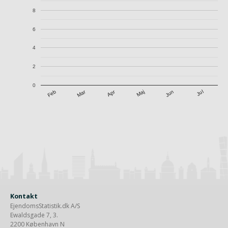
8
6
4
2
0
Apr
Mar
Jul
Feb
Maj
Jun
Kontakt
EjendomsStatistik.dk A/S
Ewaldsgade 7, 3.
2200 København N