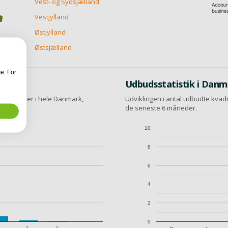
Vest- og Sydsjælland
Vestjylland
Østjylland
Østsjælland
e. For
Udbudsstatistik i Dan
utikslokaler i hele Danmark,
Udviklingen i antal udbudte kvad
al.
de seneste 6 måneder.
10
8
6
4
2
0