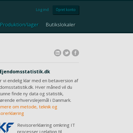
Log ind
Opret konto
Produktion/lager
Butikslokaler
Ejendomsstatistik.dk
r vi endelig klar med en betaversion af
domsstatistik.dk. Hver måned vil du
kunne finde ny data og statistik,
ørende erhvervslejemål i Danmark.
mere om metode, teknik og
sorerklæring
Revisorerklæring omkring IT
processer i relation til