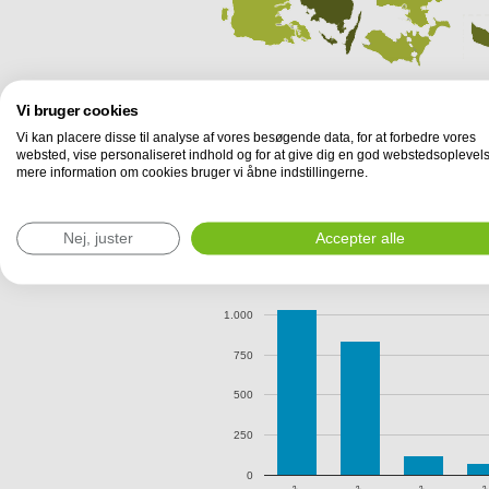
Vi bruger cookies
Vi kan placere disse til analyse af vores besøgende data, for at forbedre vores
websted, vise personaliseret indhold og for at give dig en god webstedsoplevels
mere information om cookies bruger vi åbne indstillingerne.
Efterspørgsel i Danmark
Antal forespørgsler til lokalebasen.dk om b
fordelt på ejendommens samlede etageare
Nej, juster
Accepter alle
1.250
1.000
750
500
250
0