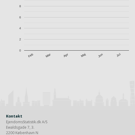
8
6
4
2
0
Apr
Mar
Jul
Feb
Maj
Jun
Kontakt
EjendomsStatistik.dk A/S
Ewaldsgade 7, 3.
2200 København N