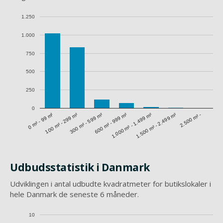
1.250
1.000
750
500
250
0
1.500 m² - 2.499 m²
0 m² - 99 m²
300 m² - 599 m²
1.000 m² - 1.499 m²
100 m² - 299 m²
600 m² - 999 m²
2.500 m² -
Udbudsstatistik i Danmark
Udviklingen i antal udbudte kvadratmeter for butikslokaler i
hele Danmark de seneste 6 måneder.
10