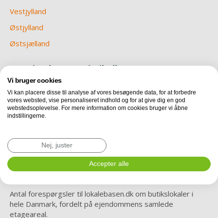
Vestjylland
Østjylland
Østsjælland
Om Ejendomsstatistik.dk
Vi bruger cookies
Nu er vi endelig klar med en betaversion af
Vi kan placere disse til analyse af vores besøgende data, for at forbedre
Ejendomsstatistik.dk. Hver måned vil du her kunne finde ny
vores websted, vise personaliseret indhold og for at give dig en god
data og statistik, vedrørende erhvervslejemål i Danmark.
webstedsoplevelse. For mere information om cookies bruger vi åbne
Læs mere om metode, teknik og revisorerklæring
indstillingerne.
Revisorerklæring omkring IT processer i
Nej, juster
relation til udbudsstatistik.
Accepter alle
Efterspørgsel i Danmark
Antal forespørgsler til lokalebasen.dk om butikslokaler i
hele Danmark, fordelt på ejendommens samlede
etageareal.