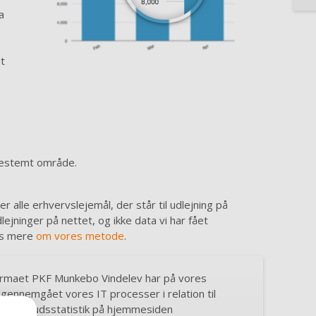
a
t
 bestemt område.
r alle erhvervslejemål, der står til udlejning på
ejninger på nettet, og ikke data vi har fået
Læs mere
om vores metode
.
irmaet PKF Munkebo Vindelev har på vores
 gennemgået vores IT processer i relation til
 af udbudsstatistik på hjemmesiden