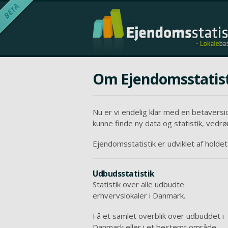
EjendomsStatistik
BETA
- Lokalebasen.dk
Om Ejendomsstatist
Nu er vi endelig klar med en betaversi
kunne finde ny data og statistik, vedr
Ejendomsstatistik er udviklet af holde
Udbudsstatistik
Statistik over alle udbudte
erhvervslokaler i Danmark.
Få et samlet overblik over udbuddet i
Danmark eller i et bestemt område.