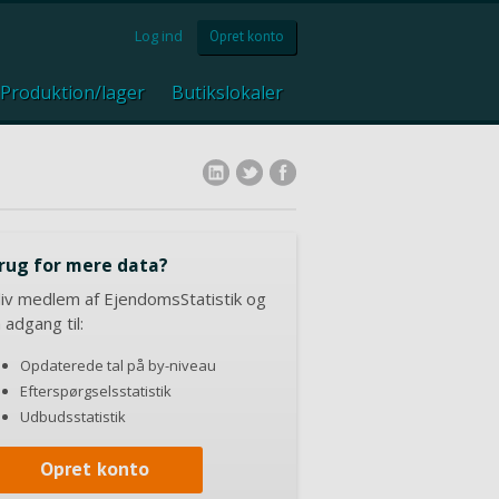
Log ind
Opret konto
Produktion/lager
Butikslokaler
rug for mere data?
liv medlem af EjendomsStatistik og
å adgang til:
Opdaterede tal på by-niveau
Efterspørgselsstatistik
Udbudsstatistik
Opret konto