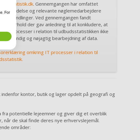
msstatistik.dk
. Gennemgangen har omfattet
ler til ledelse og relevante nøglemedarbejdere
e. For
tiske handlinger. Ved gennemgangen fandt
ngen forhold der gav anledning til at konkludere, at
lagte processer i relation til udbudsstatistikken ikke
n fuldstændig og nøjagtig bearbejdning af data.
orerklæring omkring IT processer i relation til
sstatistik.
 indenfor kontor, butik og lager opdelt på geografi og
fra potentielle lejeemner og giver dig et overblik
r, når de skal finde deres nye erhvervslejemål.
ående områder: