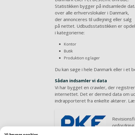
Statistikken bygger på indsamlede dat
over alle erhvervslokaler i Danmark,
der annonceres til udlejning eller salg
på nettet. Udbudsstatistikken er opdel
i kategorierne:
Kontor
Butik
Produktion og lager
Du kan søge i hele Danmark eller i et
Sådan indsamler vi data
Vi har bygget en crawler, der registrere
internettet. Det er dermed data om udl
indrapporteret fra enkelte aktører. 
Revisionsf
opfordring
generering
Vi bruger cookies