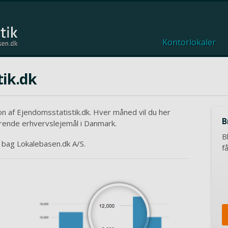
Kontorlokaler
ik.dk
on af Ejendomsstatistik.dk. Hver måned vil du her
B
ørende erhvervslejemål i Danmark.
B
t bag Lokalebasen.dk A/S.
f