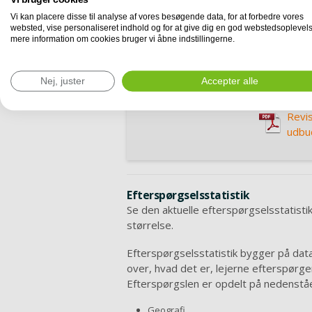
www.ejendo
Vi kan placere disse til analyse af vores besøgende data, for at forbedre vores
forespørgs
websted, vise personaliseret indhold og for at give dig en god webstedsoplevels
samt analy
mere information om cookies bruger vi åbne indstillingerne.
revisoren i
de tilrette
Nej, juster
Accepter alle
vil sikre e
Revis
udbud
Efterspørgselsstatistik
Se den aktuelle efterspørgselsstatistik
størrelse.
Efterspørgselsstatistik bygger på data 
over, hvad det er, lejerne efterspørge
Efterspørgslen er opdelt på nedenst
Geografi