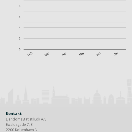
8
6
4
2
0
Apr
Mar
Jul
Feb
Maj
Jun
Kontakt
EjendomsStatistik.dk A/S
Ewaldsgade 7, 3.
2200 København N