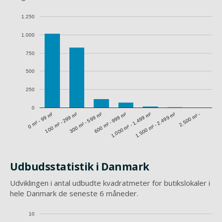
1.250
1.000
750
500
250
0
1.500 m² - 2.499 m²
0 m² - 99 m²
300 m² - 599 m²
1.000 m² - 1.499 m²
100 m² - 299 m²
600 m² - 999 m²
2.500 m² -
Udbudsstatistik i Danmark
Udviklingen i antal udbudte kvadratmeter for butikslokaler i
hele Danmark de seneste 6 måneder.
10