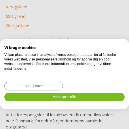
Vestjylland
Østjylland
Østsjælland
Om Ejendomsstatistik.dk
Vi bruger cookies
Nu er vi endelig klar med en betaversion af
Vi kan placere disse til analyse af vores besøgende data, for at forbedre
Ejendomsstatistik.dk. Hver måned vil du her kunne finde ny
vores websted, vise personaliseret indhold og for at give dig en god
data og statistik, vedrørende erhvervslejemål i Danmark.
webstedsoplevelse. For mere information om cookies bruger vi åbne
Læs mere om metode, teknik og revisorerklæring
indstillingerne.
Revisorerklæring omkring IT processer i
Nej, juster
relation til udbudsstatistik.
Accepter alle
Efterspørgsel i Danmark
Antal forespørgsler til lokalebasen.dk om butikslokaler i
hele Danmark, fordelt på ejendommens samlede
etageareal.