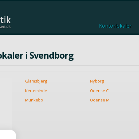
Kontorlokaler
lokaler i Svendborg
Glamsbjerg
Nyborg
Kerteminde
Odense C
Munkebo
Odense M