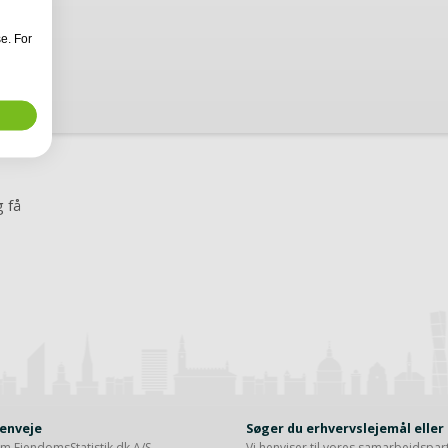
e. For
 få
enveje
Søger du erhvervslejemål elle
m EjendomsStatistik.dk A/S
Vi henviser til vores samarbejdspa