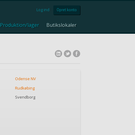
Log ind
Opret konto
Produktion/lager
Butikslokaler
Odense NV
Rudkøbing
Svendborg