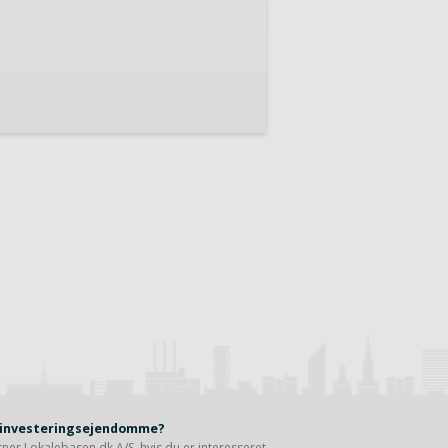
r investeringsejendomme?
rtner
Lokalebasen.dk A/S
, hvis du er interesseret