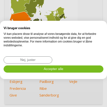
Vi bruger cookies
Vi kan placere disse til analyse af vores besøgende data, for at forbedre
vores websted, vise personaliseret indhold og for at give dig en god
webstedsoplevelse. For mere information om cookies bruger vi åbne
indstillingerne.
Aabenraa
Grindsted
Toftlund
Nej, juster
Augustenborg
Haderslev
Tønder
Børkop
Jelling
Varde
Accepter alle
Egtved
Kolding
Vejen
Esbjerg
Padborg
Vejle
Fredericia
Ribe
Give
Sønderborg