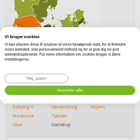
Vi bruger cookies
Vi kan placere disse til analyse af vores besøgende data, for at forbedre
vores websted, vise personaliseret indhold og for at give dig en god
webstedsoplevelse. For mere information om cookies bruger vi åbne
indstillingerne.
Aabenraa
Haderslev
Varde
Nej, juster
Billund
Kolding
Vejen
Bramming
Rødding
Vejle
Accepter alle
Esbjerg
Rødekro
Vejle Øst
Esbjerg V
Sønderborg
Vojens
Fredericia
Tønder
Give
Vamdrup