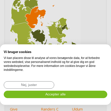
Vi bruger cookies
Vi kan placere disse til analyse af vores besøgende data, for at forbedre
vores websted, vise personaliseret indhold og for at give dig en god
webstedsoplevelse. For mere information om cookies bruger vi åbne
Aarhus C
Horsens
Silkeborg
indstillingerne.
Aarhus N
Højbjerg
Skanderborg
Aarhus V
Kolind
Skødstrup
Nej, juster
Bording
Lystrup
Them
Brabrand
Malling
Accepter alle
Tilst
Ebeltoft
Mårslet
Tranbjerg J
Give
Randers C
Uldum