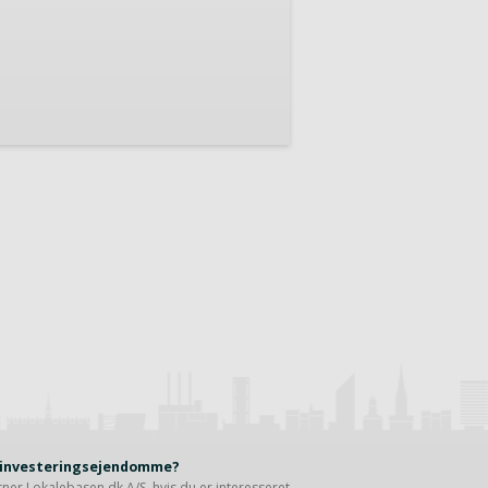
r investeringsejendomme?
rtner
Lokalebasen.dk A/S
, hvis du er interesseret