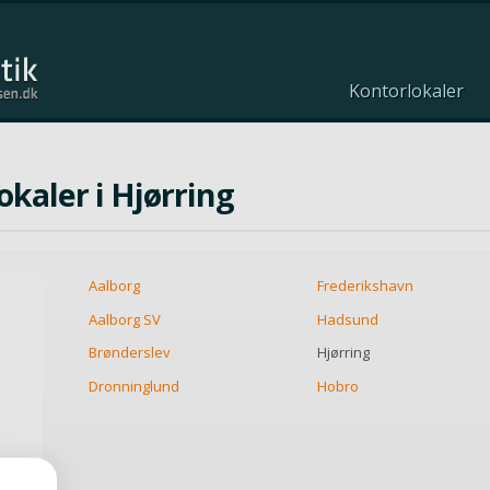
Kontorlokaler
okaler i Hjørring
Aalborg
Frederikshavn
Aalborg SV
Hadsund
Brønderslev
Hjørring
Dronninglund
Hobro