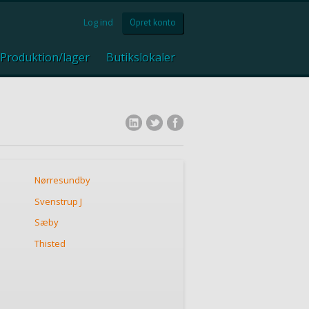
Log ind
Opret konto
Produktion/lager
Butikslokaler
Nørresundby
Svenstrup J
Sæby
Thisted