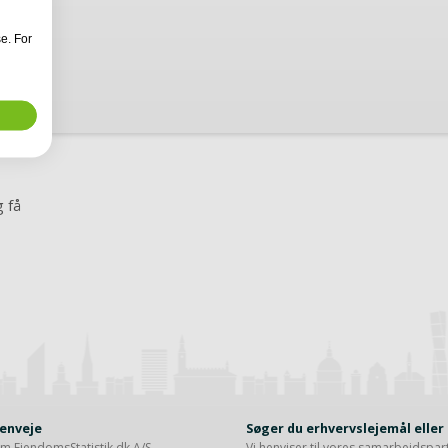
e. For
 få
enveje
Søger du erhvervslejemål elle
m EjendomsStatistik.dk A/S
Vi henviser til vores samarbejdspa