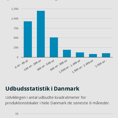
1.250
1.000
750
500
250
0
1.500 m² - 2.499 m²
0 m² - 99 m²
300 m² - 599 m²
1.000 m² - 1.499 m²
100 m² - 299 m²
600 m² - 999 m²
2.500 m² -
Udbudsstatistik i Danmark
Udviklingen i antal udbudte kvadratmeter for
produktionslokaler i hele Danmark de seneste 6 måneder.
10