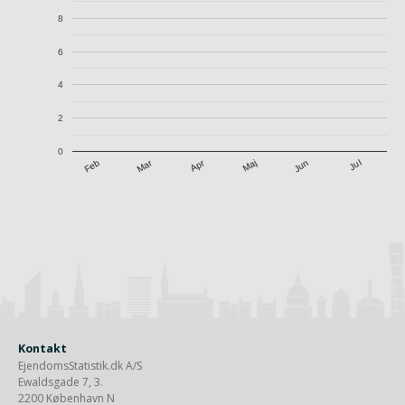
8
6
4
2
0
Apr
Mar
Jul
Feb
Maj
Jun
Kontakt
EjendomsStatistik.dk A/S
Ewaldsgade 7, 3.
2200 København N