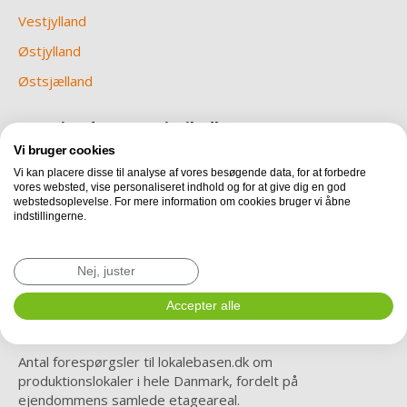
Vestjylland
Østjylland
Østsjælland
Om Ejendomsstatistik.dk
Vi bruger cookies
Nu er vi endelig klar med en betaversion af
Vi kan placere disse til analyse af vores besøgende data, for at forbedre
Ejendomsstatistik.dk. Hver måned vil du her kunne finde ny
vores websted, vise personaliseret indhold og for at give dig en god
data og statistik, vedrørende erhvervslejemål i Danmark.
webstedsoplevelse. For mere information om cookies bruger vi åbne
Læs mere om metode, teknik og revisorerklæring
indstillingerne.
Revisorerklæring omkring IT processer i
Nej, juster
relation til udbudsstatistik.
Accepter alle
Efterspørgsel i Danmark
Antal forespørgsler til lokalebasen.dk om
produktionslokaler i hele Danmark, fordelt på
ejendommens samlede etageareal.