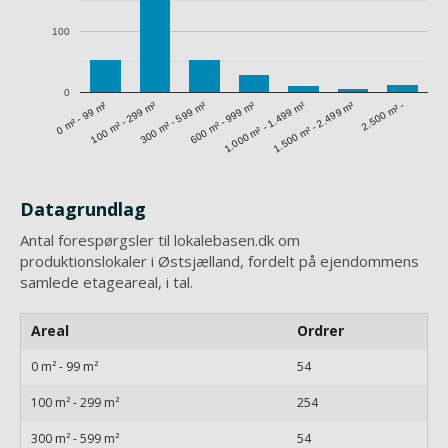
100
0
1.500 m² - 2.499 m²
0 m² - 99 m²
300 m² - 599 m²
1.000 m² - 1.499 m²
100 m² - 299 m²
600 m² - 999 m²
2.500 m² -
Datagrundlag
Antal forespørgsler til lokalebasen.dk om
produktionslokaler i Østsjælland, fordelt på ejendommens
samlede etageareal, i tal.
Areal
Ordrer
0 m² - 99 m²
54
100 m² - 299 m²
254
300 m² - 599 m²
54