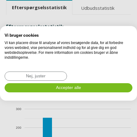
Efterspørgselsstatistik
Udbudsstatistik
Efterspørgselsstatistik
Ordrer fordelt på areal
Vi bruger cookies
Seneste 6 måneder
Vi kan placere disse til analyse af vores besøgende data, for at forbedre
vores websted, vise personaliseret indhold og for at give dig en god
webstedsoplevelse. For mere information om cookies bruger vi åbne
Ordrer fordelt på pris
indstillingerne.
Seneste 6 måneder
Ordrer fordelt på areal
Nej, juster
Antal forespørgsler til lokalebasen.dk om
Accepter alle
produktionslokaler i Østsjælland, fordelt på ejendommens
samlede etageareal.
300
200