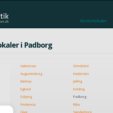
Kontorlokaler
lokaler i Padborg
Aabenraa
Grindsted
Augustenborg
Haderslev
Børkop
Jelling
Egtved
Kolding
Esbjerg
Padborg
Fredericia
Ribe
Give
Sønderborg