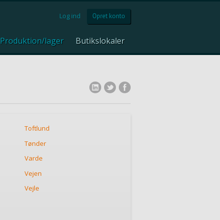
Log ind
Opret konto
Produktion/lager
Butikslokaler
Toftlund
Tønder
Varde
Vejen
Vejle