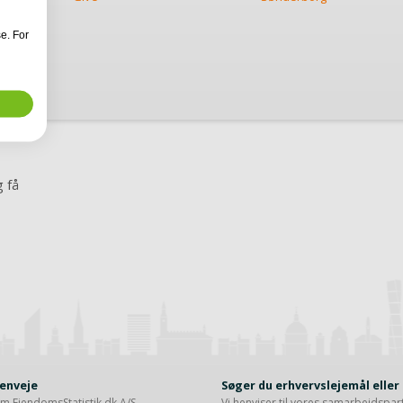
e. For
 få
enveje
Søger du erhvervslejemål elle
m EjendomsStatistik.dk A/S
Vi henviser til vores samarbejdspa