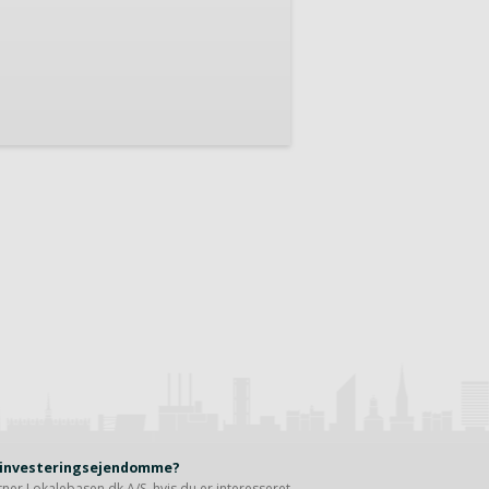
r investeringsejendomme?
rtner
Lokalebasen.dk A/S
, hvis du er interesseret