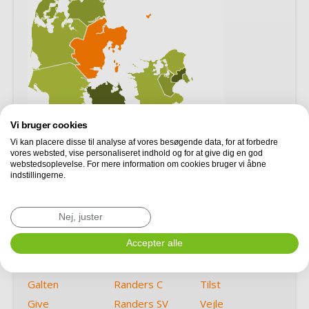
Vi bruger cookies
Vi kan placere disse til analyse af vores besøgende data, for at forbedre
vores websted, vise personaliseret indhold og for at give dig en god
webstedsoplevelse. For mere information om cookies bruger vi åbne
indstillingerne.
Aarhus C
Horsens
Ryomgård
Aarhus N
Højbjerg
Rønde
Nej, juster
Bjerringbro
Hørning
Samsø
Ebeltoft
Mårslet
Accepter alle
Silkeborg
Egå
Odder
Skanderborg
Galten
Randers C
Tilst
Give
Randers SV
Vejle