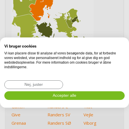
Vi bruger cookies
Vi kan placere disse til analyse af vores besøgende data, for at forbedre
vores websted, vise personaliseret indhold og for at give dig en god
webstedsoplevelse. For mere information om cookies bruger vi åbne
Aarhus C
Horsens
Ryomgård
indstillingerne.
Aarhus N
Højbjerg
Rønde
Bjerringbro
Hørning
Samsø
Nej, juster
Ebeltoft
Mårslet
Silkeborg
Accepter alle
Egå
Odder
Skanderborg
Galten
Randers C
Tilst
Give
Randers SV
Vejle
Grenaa
Randers SØ
Viborg