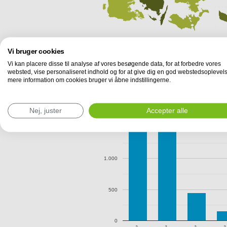
Vi bruger cookies
Vi kan placere disse til analyse af vores besøgende data, for at forbedre vores
websted, vise personaliseret indhold og for at give dig en god webstedsoplevels
mere information om cookies bruger vi åbne indstillingerne.
Efterspørgsel i Danmark
Antal forespørgsler til lokalebasen.dk om k
fordelt på ejendommens samlede etageare
Nej, juster
Accepter alle
1.500
1.000
500
0