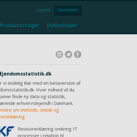
Log ind
Opret konto
Produktion/lager
Butikslokaler
Ejendomsstatistik.dk
r vi endelig klar med en betaversion af
domsstatistik.dk. Hver måned vil du
kunne finde ny data og statistik,
ørende erhvervslejemål i Danmark.
mere om metode, teknik og
sorerklæring
Revisorerklæring omkring IT
processer i relation til