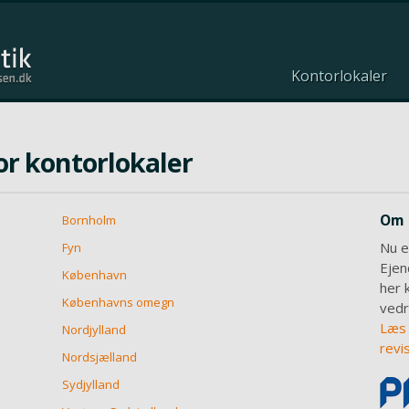
Kontorlokaler
or kontorlokaler
Om 
Bornholm
Nu e
Fyn
Ejen
København
her 
Københavns omegn
vedr
Læs 
Nordjylland
revi
Nordsjælland
Sydjylland