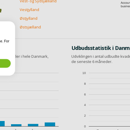
Vest- og Sydsjælland
Vestjylland
Østjylland
Østsjælland
e. For
Udbudsstatistik i Dan
ontorlokaler i hele Danmark,
Udviklingen i antal udbudte kvad
al.
de seneste 6 måneder.
10
8
6
4
2
0