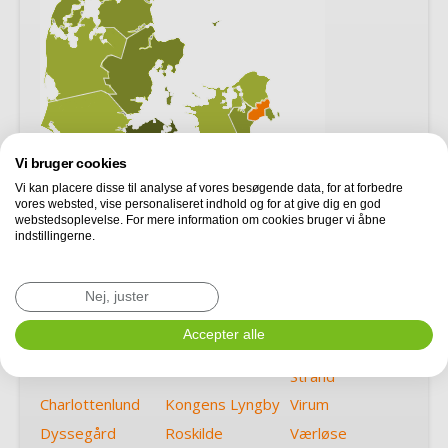
Vi bruger cookies
Vi kan placere disse til analyse af vores besøgende data, for at forbedre
vores websted, vise personaliseret indhold og for at give dig en god
webstedsoplevelse. For mere information om cookies bruger vi åbne
indstillingerne.
Albertslund
Hedehusene
Søborg
Bagsværd
Herlev
Taastrup
Nej, juster
Ballerup
Hvidovre
Vallensbæk
Accepter alle
Brøndby
Ishøj
Vallensbæk
Strand
Charlottenlund
Kongens Lyngby
Virum
Dyssegård
Roskilde
Værløse