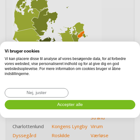
Vi bruger cookies
Vi kan placere disse til analyse af vores besøgende data, for at forbedre
vores websted, vise personaliseret indhold og for at give dig en god
webstedsoplevelse. For mere information om cookies bruger vi åbne
indstillingerne.
Albertslund
Hedehusene
Søborg
Bagsværd
Herlev
Taastrup
Nej, juster
Ballerup
Hvidovre
Vallensbæk
Accepter alle
Brøndby
Ishøj
Vallensbæk
Strand
Charlottenlund
Kongens Lyngby
Virum
Dyssegård
Roskilde
Værløse