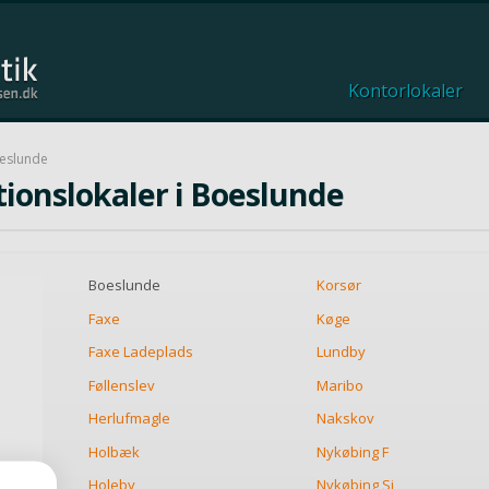
Kontorlokaler
eslunde
tionslokaler i Boeslunde
Boeslunde
Korsør
Faxe
Køge
Faxe Ladeplads
Lundby
Føllenslev
Maribo
Herlufmagle
Nakskov
Holbæk
Nykøbing F
Holeby
Nykøbing Sj