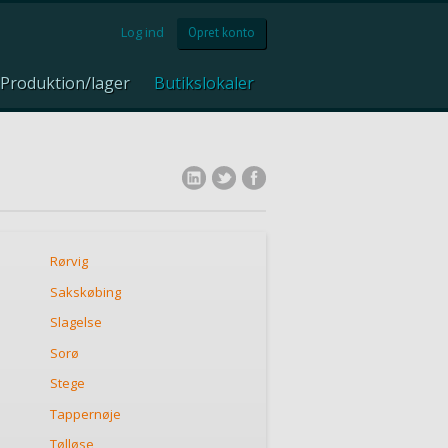
Log ind
Opret konto
Produktion/lager
Butikslokaler
Rørvig
Sakskøbing
Slagelse
Sorø
Stege
Tappernøje
Tølløse