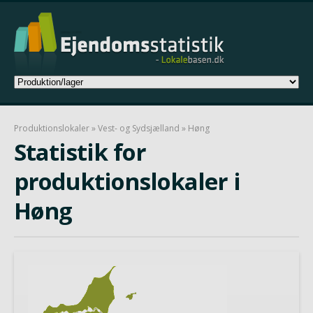
Produktionslokaler
»
Vest- og Sydsjælland
» Høng
Statistik for
produktionslokaler i
Høng