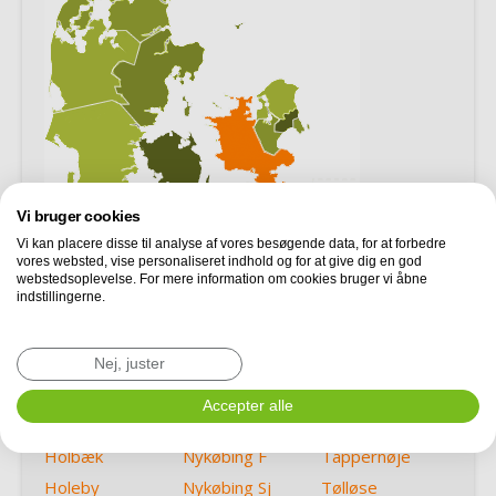
Vi bruger cookies
Vi kan placere disse til analyse af vores besøgende data, for at forbedre
vores websted, vise personaliseret indhold og for at give dig en god
webstedsoplevelse. For mere information om cookies bruger vi åbne
Boeslunde
Korsør
Rørvig
indstillingerne.
Faxe
Køge
Sakskøbing
Faxe Ladeplads
Lundby
Slagelse
Nej, juster
Føllenslev
Maribo
Sorø
Accepter alle
Herlufmagle
Nakskov
Stege
Holbæk
Nykøbing F
Tappernøje
Holeby
Nykøbing Sj
Tølløse