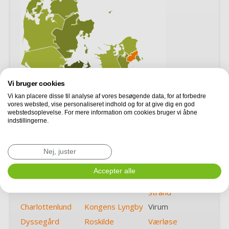
Vi bruger cookies
Vi kan placere disse til analyse af vores besøgende data, for at forbedre
vores websted, vise personaliseret indhold og for at give dig en god
webstedsoplevelse. For mere information om cookies bruger vi åbne
indstillingerne.
Albertslund
Hedehusene
Søborg
Bagsværd
Herlev
Taastrup
Nej, juster
Ballerup
Hvidovre
Vallensbæk
Accepter alle
Brøndby
Ishøj
Vallensbæk
Strand
Charlottenlund
Kongens Lyngby
Virum
Dyssegård
Roskilde
Værløse