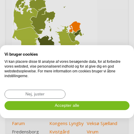
Vi bruger cookies
Vi kan placere disse til analyse af vores besøgende data, for at forbedre
vores websted, vise personaliseret indhold og for at give dig en god
webstedsoplevelse. For mere information om cookies bruger vi åbne
indstillingerne.
Allerød
Helsinge
Skævinge
Bagsværd
Helsingør
Slangerup
Nej, juster
Ballerup
Hillerød
Smørum
Birkerød
Humlebæk
Accepter alle
Stenløse
Espergærde
Hørsholm
Vedbæk
Farum
Kongens Lyngby
Veksø Sjælland
Fredensborg
Kvistgård
Virum