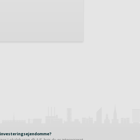
r investeringsejendomme?
rtner
Lokalebasen.dk A/S
, hvis du er interesseret