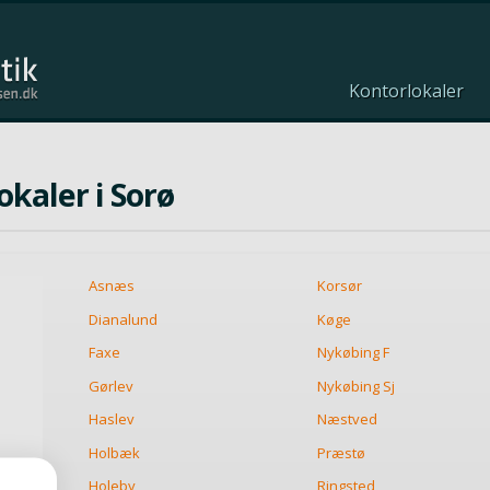
Kontorlokaler
okaler i Sorø
Asnæs
Korsør
Dianalund
Køge
Faxe
Nykøbing F
Gørlev
Nykøbing Sj
Haslev
Næstved
Holbæk
Præstø
Holeby
Ringsted