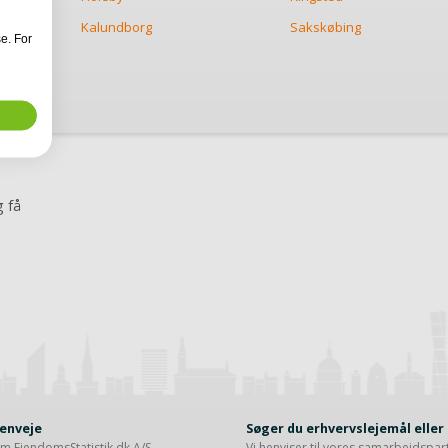
Kalundborg
Sakskøbing
e. For
 få
enveje
Søger du erhvervslejemål elle
m EjendomsStatistik.dk A/S
Vi henviser til vores samarbejdspa