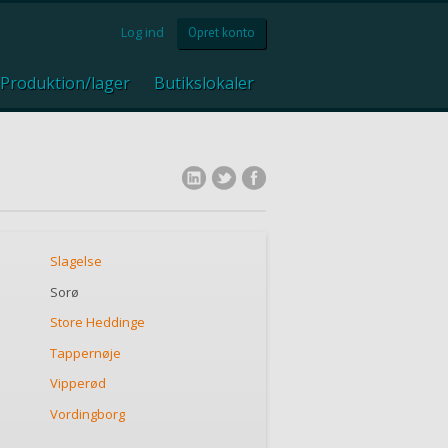
Log ind
Opret konto
Produktion/lager
Butikslokaler
Slagelse
Sorø
Store Heddinge
Tappernøje
Vipperød
Vordingborg