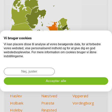
Vi bruger cookies
Vi kan placere disse til analyse af vores besøgende data, for at forbedre
vores websted, vise personaliseret indhold og for at give dig en god
webstedsoplevelse. For mere information om cookies bruger vi åbne
indstillingerne.
Asnæs
Korsør
Slagelse
Nej, juster
Dianalund
Køge
Sorø
Faxe
Nykøbing F
Accepter alle
Store Heddinge
Gørlev
Nykøbing Sj
Tappernøje
Haslev
Næstved
Vipperød
Holbæk
Præstø
Vordingborg
Holeby
Ringsted