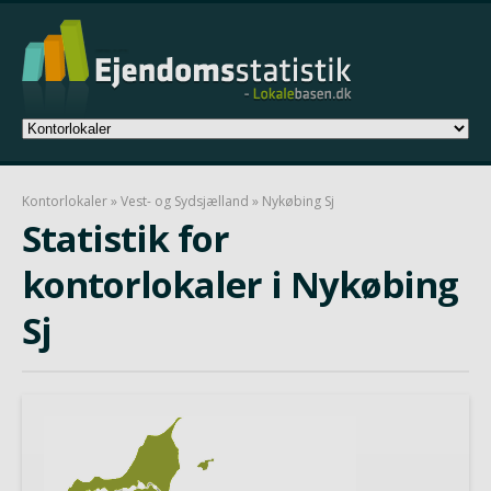
Kontorlokaler
»
Vest- og Sydsjælland
» Nykøbing Sj
Statistik for
kontorlokaler i Nykøbing
Sj