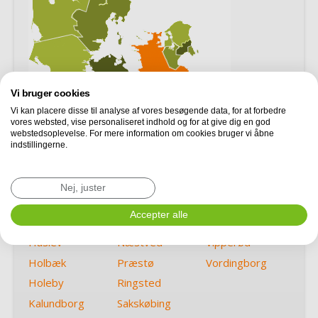
Vi bruger cookies
Vi kan placere disse til analyse af vores besøgende data, for at forbedre
vores websted, vise personaliseret indhold og for at give dig en god
webstedsoplevelse. For mere information om cookies bruger vi åbne
indstillingerne.
Asnæs
Korsør
Slagelse
Dianalund
Køge
Sorø
Nej, juster
Faxe
Nykøbing F
Store Heddinge
Accepter alle
Gørlev
Nykøbing Sj
Tappernøje
Haslev
Næstved
Vipperød
Holbæk
Præstø
Vordingborg
Holeby
Ringsted
Kalundborg
Sakskøbing