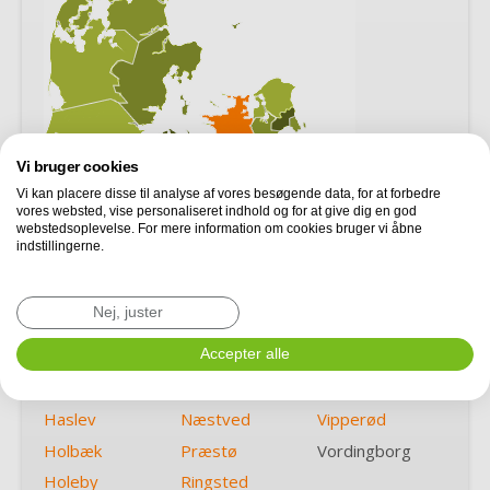
Vi bruger cookies
Vi kan placere disse til analyse af vores besøgende data, for at forbedre
vores websted, vise personaliseret indhold og for at give dig en god
webstedsoplevelse. For mere information om cookies bruger vi åbne
indstillingerne.
Asnæs
Korsør
Slagelse
Nej, juster
Dianalund
Køge
Sorø
Faxe
Nykøbing F
Accepter alle
Store Heddinge
Gørlev
Nykøbing Sj
Tappernøje
Haslev
Næstved
Vipperød
Holbæk
Præstø
Vordingborg
Holeby
Ringsted